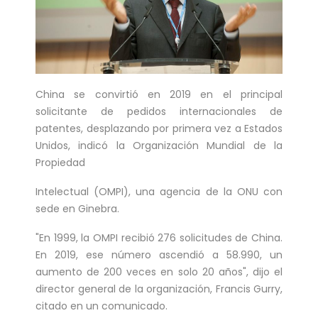
six matches in ...
Bucharest hosts the draw for Euro 2020
on Saturday with the fates of World Cup
holders France and...
China se convirtió en 2019 en el principal
Feminist activists defaced cinemas in
solicitante de pedidos internacionales de
Brussels with angry condemnations of
patentes, desplazando por primera vez a Estados
director Roman Polansk...
Unidos, indicó la Organización Mundial de la
Propiedad
Juventus president Andrea Agnelli on
Thursday asked the club’s shareholders
Intelectual (OMPI), una agencia de la ONU con
to approve a 300 mi...
sede en Ginebra.
Sprinter Dylan Groenewegen has
"En 1999, la OMPI recibió 276 solicitudes de China.
extended his stay with up-and-coming
En 2019, ese número ascendió a 58.990, un
Dutch cycling team Jumbo-Vism...
aumento de 200 veces en solo 20 años", dijo el
Cycling legend Eddy Merckx, 74, was out
director general de la organización, Francis Gurry,
citado en un comunicado.
of intensive care on Monday after being