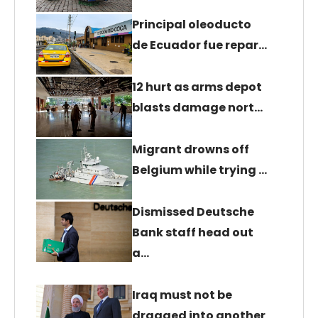
Principal oleoducto
de Ecuador fue repar…
12 hurt as arms depot
blasts damage nort…
Migrant drowns off
Belgium while trying …
Dismissed Deutsche
Bank staff head out
a…
Iraq must not be
dragged into another