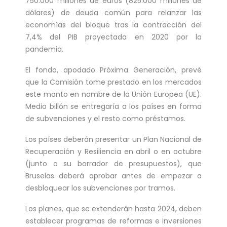
750.000 millones de euros (825.000 millones de
treated for a ser...
dólares) de deuda común para relanzar las
Double Olympic 100 metres champion
economías del bloque tras la contracción del
7,4% del PIB proyectada en 2020 por la
Shelly-Ann Fraser-Pryce will go head to
pandemia.
head with British spri...
El fondo, apodado Próxima Generación, prevé
que la Comisión tome prestado en los mercados
este monto en nombre de la Unión Europea (UE).
Medio billón se entregaría a los países en forma
de subvenciones y el resto como préstamos.
Los países deberán presentar un Plan Nacional de
Recuperación y Resiliencia en abril o en octubre
(junto a su borrador de presupuestos), que
Bruselas deberá aprobar antes de empezar a
desbloquear los subvenciones por tramos.
Los planes, que se extenderán hasta 2024, deben
establecer programas de reformas e inversiones