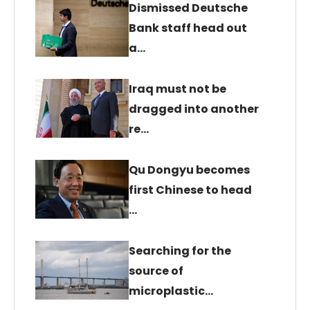
Dismissed Deutsche
Bank staff head out
a…
Iraq must not be
dragged into another
re…
Qu Dongyu becomes
first Chinese to head
…
Searching for the
source of
microplastic…