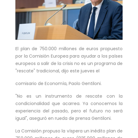
six matches in ...
Bucharest hosts the draw for Euro 2020
on Saturday with the fates of World Cup
holders France and...
Feminist activists defaced cinemas in
El plan de 750.000 millones de euros propuesto
Brussels with angry condemnations of
por la Comisión Europea para ayudar a los países
director Roman Polansk...
europeos a salir de la crisis no es un programa de
"rescate" tradicional, dijo este jueves el
Juventus president Andrea Agnelli on
Thursday asked the club’s shareholders
comisario de Economía, Paolo Gentiloni.
to approve a 300 mi...
"No es un instrumento de rescate con la
Sprinter Dylan Groenewegen has
condicionalidad que acarrea. Ya conocemos la
extended his stay with up-and-coming
experiencia del pasado, pero el futuro no será
Dutch cycling team Jumbo-Vism...
igual", aseguró en rueda de prensa Gentiloni.
Cycling legend Eddy Merckx, 74, was out
La Comisión propuso la víspera un inédito plan de
of intensive care on Monday after being