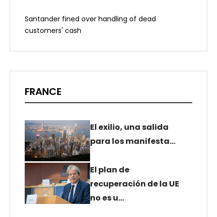
Santander fined over handling of dead
customers' cash
FRANCE
El exilio, una salida
para los manifesta…
El plan de
recuperación de la UE
no es u…